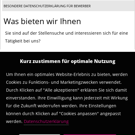
BESONDERE DATENSCHUTZERKLÄRUNG FÜR BEWERBER
Was bieten wir Ihnen
Sie sind auf der Stellensuche und interessieren sich für eine
Tätigkeit bei uns?
Zeitarbeit ist heute in allen gängigen Berufssparten vertreten
Kurz zustimmen für optimale Nutzung
und beweist damit, dass sie mehr und mehr zu einem
unverzichtbaren, zeitgemäßen und in die Zukunft
Um Ihnen ein optimales Website-Erlebnis zu bieten, werden
gerichteten modernen Arbeitsmarkt gehört.
Cookies zu Funktions- und Marketingzwecken verwendet.
Durch Klicken auf "Alle akzeptieren" erklären Sie sich damit
Arcom bietet Bewerbern aus vielen Berufen interessante
einverstanden. Ihre Einwilligung kann jederzeit mit Wirkung
Perspektiven. Nicht nur ausgebildetes Fachpersonal, sondern
für die Zukunft widerrufen werden. Ihre Einstellungen
auch Hilfskräfte finden bei uns gute Voraussetzungen zur
können durch Klicken auf "Cookies anpassen" angepasst
beruflichen Qualifizierung und Orientierung. Sowohl für den
werden.
Datenschutzerklärung
motivierten Berufsanfänger als auch für Wiedereinsteiger
bieten wir ideale Möglichkeiten der beruflichen Entwicklung.