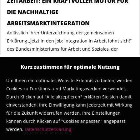
ZEITARBEIT: EIN KRAFTVOLLER MOTOR FÜR
DIE NACHHALTIGE
ARBEITSMARKTINTEGRATION
Anlässlich ihrer Unterzeichnung der gemeinsamen
Erklärung „Jetzt in den Job: Integration in Arbeit lohnt sich!“
des Bundesministeriums für Arbeit und Soziales, der
Bundesagentur für Arbeit (BMAS), von kommunalen
Spitzenverbänden, Unternehmen, Spitzenverbänden der
Kurz zustimmen für optimale Nutzung
Wirtschaft und Gewerkschaften erklären Sebastian Lazay,
Um Ihnen ein optimales Website-Erlebnis zu bieten, werden
Präsident des Bundesarbeitgeberverbandes der
Cookies zu Funktions- und Marketingzwecken verwendet.
Personaldienstleister e. V. (BAP) und Christian Baumann,
Durch Klicken auf "Alle akzeptieren" erklären Sie sich damit
Bundesvorsitzender des Interessenverbandes Deutscher
einverstanden. Ihre Einwilligung kann jederzeit mit Wirkung
Zeitarbeitsunternehmen e. V. (iGZ):
für die Zukunft widerrufen werden. Ihre Einstellungen
können durch Klicken auf "Cookies anpassen" angepasst
„Die erfolgreiche Arbeitsmarktintegration von Geflüchteten
werden.
Datenschutzerklärung
erfordert belastbare Partnerschaften. Die